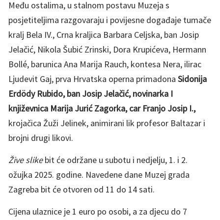
Među ostalima, u stalnom postavu Muzeja s
posjetiteljima razgovaraju i povijesne događaje tumače
kralj Bela IV., Crna kraljica Barbara Celjska, ban Josip
Jelačić, Nikola Šubić Zrinski, Dora Krupićeva, Hermann
Bollé, barunica Ana Marija Rauch, kontesa Nera, ilirac
Ljudevit Gaj, prva Hrvatska operna primadona
Sidonija
Erdödy Rubido, ban Josip Jelačić, novinarka I
književnica Marija Jurić Zagorka, car Franjo Josip I.,
krojačica Žuži Jelinek, animirani lik profesor Baltazar i
brojni drugi likovi.
Žive slike
bit će održane u subotu i nedjelju, 1. i 2.
ožujka 2025. godine. Navedene dane Muzej grada
Zagreba bit će otvoren od 11 do 14 sati.
Cijena ulaznice je 1 euro po osobi, a za djecu do 7