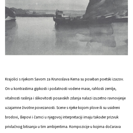
Krajolici s rijekom Savom za Krunoslava Kerna su poseban poetski izazov.
On u kontrastima gipkosti i podatnosti vodene mase, rahlosti zemlje,
vitalnosti raslinja i slikovitosti posavskih zdanja nalazi izuzetno ravnovjesje
uzajamne životne povezanosti. Scene s rijeke kojom plove ili su usidreni
brodovi, šlepovi i čamci u njegovoj interpretaciji imaju također prizvuk
privlačnog bitisanja u tim ambijentima. Kompozicije u kojima dočarava