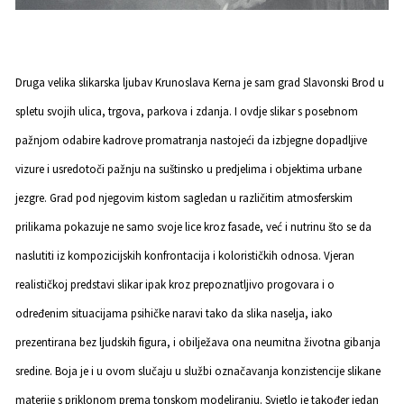
Druga velika slikarska ljubav Krunoslava Kerna je sam grad Slavonski Brod u
spletu svojih ulica, trgova, parkova i zdanja. I ovdje slikar s posebnom
pažnjom odabire kadrove promatranja nastojeći da izbjegne dopadljive
vizure i usredotoči pažnju na suštinsko u predjelima i objektima urbane
jezgre. Grad pod njegovim kistom sagledan u različitim atmosferskim
prilikama pokazuje ne samo svoje lice kroz fasade, već i nutrinu što se da
naslutiti iz kompozicijskih konfrontacija i kolorističkih odnosa. Vjeran
realističkoj predstavi slikar ipak kroz prepoznatljivo progovara i o
određenim situacijama psihičke naravi tako da slika naselja, iako
prezentirana bez ljudskih figura, i obilježava ona neumitna životna gibanja
sredine. Boja je i u ovom slučaju u službi označavanja konzistencije slikane
materije s priklonom prema tonskom modeliranju. Svjetlo je također jedan