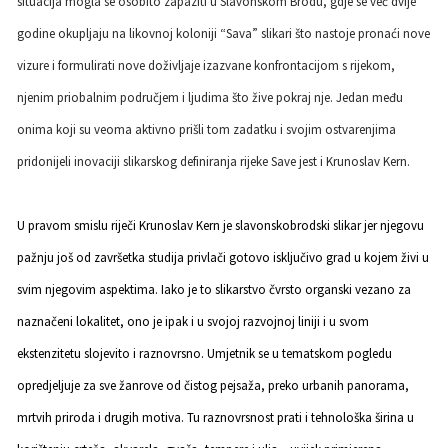
situacija mogla se osobito zapaziti u Slavonskom Brodu, gdje se već dvije
godine okupljaju na likovnoj koloniji “Sava” slikari što nastoje pronaći nove
vizure i formulirati nove doživljaje izazvane konfrontacijom s rijekom,
njenim priobalnim područjem i ljudima što žive pokraj nje. Jedan među
onima koji su veoma aktivno prišli tom zadatku i svojim ostvarenjima
pridonijeli inovaciji slikarskog definiranja rijeke Save jest i Krunoslav Kern.
U pravom smislu riječi Krunoslav Kern je slavonskobrodski slikar jer njegovu
pažnju još od završetka studija privlači gotovo isključivo grad u kojem živi u
svim njegovim aspektima. Iako je to slikarstvo čvrsto organski vezano za
naznačeni lokalitet, ono je ipak i u svojoj razvojnoj liniji i u svom
ekstenzitetu slojevito i raznovrsno. Umjetnik se u tematskom pogledu
opredjeljuje za sve žanrove od čistog pejsaža, preko urbanih panorama,
mrtvih priroda i drugih motiva. Tu raznovrsnost prati i tehnološka širina u