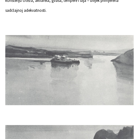
korištenju crteža, akvarela, gvaša, tempere i ulja – uvijek primjerena
sadržajnoj adekvatnosti.