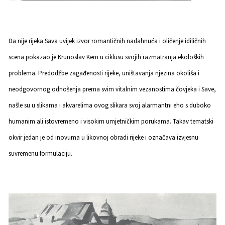
Da nije rijeka Sava uvijek izvor romantičnih nadahnuća i oličenje idiličnih
scena pokazao je Krunoslav Kern u ciklusu svojih razmatranja ekoloških
problema. Predodžbe zagađenosti rijeke, uništavanja njezina okoliša i
neodgovornog odnošenja prema svim vitalnim vezanostima čovjeka i Save,
našle su u slikama i akvarelima ovog slikara svoj alarmantni eho s duboko
humanim ali istovremeno i visokim umjetničkim porukama. Takav tematski
okvir jedan je od inovuma u likovnoj obradi rijeke i označava izvjesnu
suvremenu formulaciju.