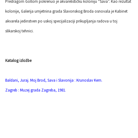
Predragom Gollom pokrenuo je akvarelističku koloniju “Sava”. Kao rezultat
kolonije, Galerija umjetnina grada Slavonskog Broda osnovala je Kabinet
akvarela jedinstven po uskoj specijalizaciji prikupljanja radova u toj
slikarskoj tehnici.
Katalog izložbe
Baldani, Juraj. Moj Brod, Sava i Slavonija : Krunoslav Kern.
Zagreb : Muzej grada Zagreba, 1981.