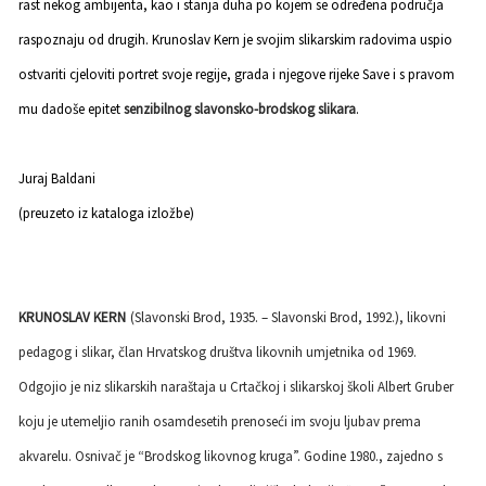
rast nekog ambijenta, kao i stanja duha po kojem se određena područja
raspoznaju od drugih. Krunoslav Kern je svojim slikarskim radovima uspio
ostvariti cjeloviti portret svoje regije, grada i njegove rijeke Save i s pravom
mu dadoše epitet
senzibilnog slavonsko-brodskog slikara
.
Juraj Baldani
(preuzeto iz kataloga izložbe)
KRUNOSLAV KERN
(Slavonski Brod, 1935. – Slavonski Brod, 1992.), likovni
pedagog i slikar, član Hrvatskog društva likovnih umjetnika od 1969.
Odgojio je niz slikarskih naraštaja u Crtačkoj i slikarskoj školi Albert Gruber
koju je utemeljio ranih osamdesetih prenoseći im svoju ljubav prema
akvarelu. Osnivač je “Brodskog likovnog kruga”. Godine 1980., zajedno s