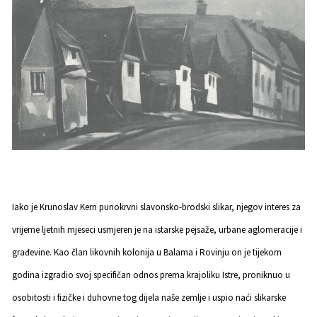
Iako je Krunoslav Kern punokrvni slavonsko-brodski slikar, njegov interes za
vrijeme ljetnih mjeseci usmjeren je na istarske pejsaže, urbane aglomeracije i
građevine. Kao član likovnih kolonija u Balama i Rovinju on je tijekom
godina izgradio svoj specifičan odnos prema krajoliku Istre, proniknuo u
osobitosti i fizičke i duhovne tog dijela naše zemlje i uspio naći slikarske