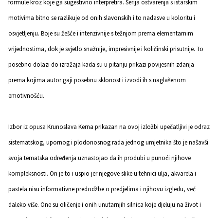
formule kroz koje ga sugestivno interpretira. Serija ostvarenja s istarskim
motivima bitno se razlikuje od onih slavonskih i to nadasve u koloritu i
osvjetljenju. Boje su žešće i intenzivnije s težnjom prema elementarnim
vrijednostima, dok je svjetlo snažnije, impresivnije i količinski prisutnije. To
posebno dolazi do izražaja kada su u pitanju prikazi povijesnih zdanja
prema kojima autor gaji posebnu sklonost i izvodi ih s naglašenom
emotivnošću.
Izbor iz opusa Krunoslava Kerna prikazan na ovoj izložbi upečatljivi je odraz
sistematskog, upornog i plodonosnog rada jednog umjetnika što je našavši
svoja tematska određenja uznastojao da ih produbi u punoći njihove
kompleksnosti. On je to i uspio jer njegove slike u tehnici ulja, akvarela i
pastela nisu informativne predodžbe o predjelima i njihovu izgledu, već
daleko više. One su oličenje i onih unutarnjih silnica koje djeluju na život i