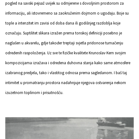
pogled na savski pejsaž uvijek su odmjerene s dovoljnim prostorom za
informaciju, ali istovremeno sa zaokruženim dojmom o ugođaju. Boje su
tople a intenzitet im zavisi od doba dana ili godišnjeg razdoblja koje
označuju. Suptilitet slikara izražen prema tonskoj definiciji posebno je
naglašen u akvarelu, gdje također treptaji svjetla pridonose tumačenju
određenih raspoloženja. Uz sve te fizičke kvalitete Krunoslav Kern svojim
kompozicijama izražava i određena duhovna stanja kako same atmosfere
izabranog predjela, tako i vlastitog odnosa prema sagledanom. I baš taj
intimitet u promatranju prostora nadahnjuje njegova ostvarenja nekom
izuzetnom toplinom i prisutnošću.