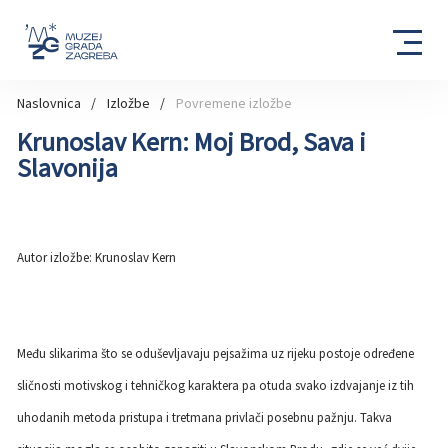
Naslovnica
Izložbe
Povremene izložbe
Krunoslav Kern: Moj Brod, Sava i
Slavonija
Autor izložbe: Krunoslav Kern
Među slikarima što se oduševljavaju pejsažima uz rijeku postoje određene
sličnosti motivskog i tehničkog karaktera pa otuda svako izdvajanje iz tih
uhodanih metoda pristupa i tretmana privlači posebnu pažnju. Takva