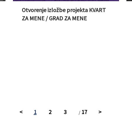
Otvorenje izložbe projekta KVART
ZA MENE / GRAD ZA MENE
<
1
2
3
17
>
/