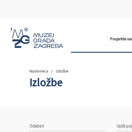
Posjetite n
Naslovnica
Izložbe
Izložbe
Odaberi
Upiši po