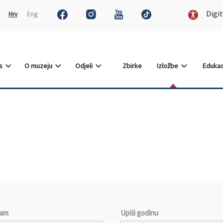
Digit
Hrv
Eng
as
O muzeju
Odjeli
Zbirke
Izložbe
Edukac
jam
Upiši godinu