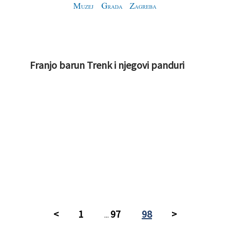
Franjo barun Trenk i njegovi panduri
<
1
97
98
>
...