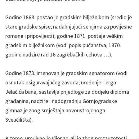
Godine 1868. postao je gradskim bilježnikom (sredio je
stare gradske spise, nadahnjujući se njima za povijesne
romane i pripovijesti); godine 1871. postaje velikim
gradskim bilježnikom (vodi popis pučanstva, 1870.
godine nadzire rad 16 zagrebačkih cehova …).
Godine 1873. imenovan je gradskim senatorom (vodi
osnutak osiguravajućeg zavoda, uređenje Terga
Jelačića bana, sastavlja prijedloge za dodjelu diploma
građanina, nadzire i nadogradnju Gornjogradske
gimnazije zbog smještaja novoustrojenoga
Sveučilišta).
K tome, uređivao je Vijenac, ali je zbog prezauzetosti