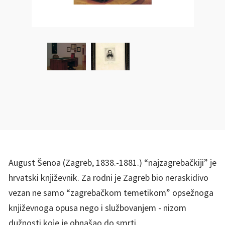
August Šenoa (Zagreb, 1838.-1881.) “najzagrebačkiji” je
hrvatski književnik. Za rodni je Zagreb bio neraskidivo
vezan ne samo “zagrebačkom temetikom” opsežnoga
književnoga opusa nego i službovanjem - nizom
dužnosti koje je obnašao do smrti.