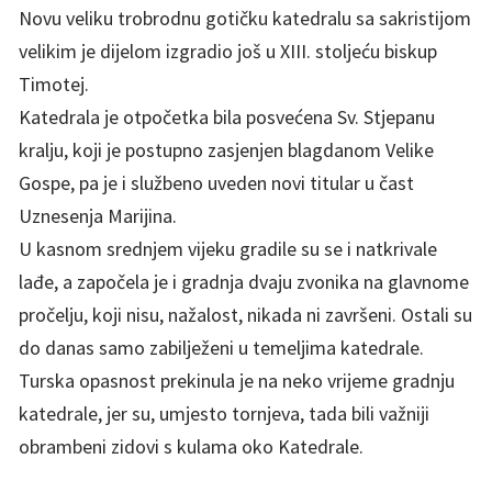
Novu veliku trobrodnu gotičku katedralu sa sakristijom
velikim je dijelom izgradio još u XIII. stoljeću biskup
Timotej.
Katedrala je otpočetka bila posvećena Sv. Stjepanu
kralju, koji je postupno zasjenjen blagdanom Velike
Gospe, pa je i službeno uveden novi titular u čast
Uznesenja Marijina.
U kasnom srednjem vijeku gradile su se i natkrivale
lađe, a započela je i gradnja dvaju zvonika na glavnome
pročelju, koji nisu, nažalost, nikada ni završeni. Ostali su
do danas samo zabilježeni u temeljima katedrale.
Turska opasnost prekinula je na neko vrijeme gradnju
katedrale, jer su, umjesto tornjeva, tada bili važniji
obrambeni zidovi s kulama oko Katedrale.