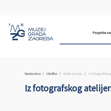
Posjetite n
Naslovnica
Izložbe
Stalni postav
Iz fotografskog
Iz fotografskog atelije