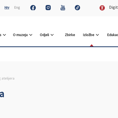
Digit
Hrv
Eng
as
O muzeju
Odjeli
Zbirke
Izložbe
Edukac
 atelijera
ra