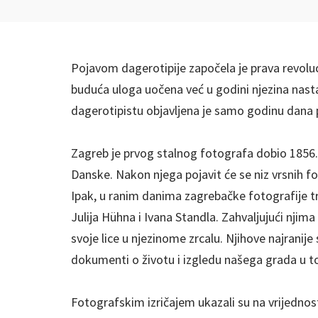
Pojavom dagerotipije započela je prava revoluc
buduća uloga uočena već u godini njezina nast
dagerotipistu objavljena je samo godinu dana p
Zagreb je prvog stalnog fotografa dobio 1856. 
Danske. Nakon njega pojavit će se niz vrsnih fo
Ipak, u ranim danima zagrebačke fotografije t
Julija Hühna i Ivana Standla. Zahvaljujući nji
svoje lice u njezinome zrcalu. Njihove najranij
dokumenti o životu i izgledu našega grada u to
Fotografskim izričajem ukazali su na vrijednos