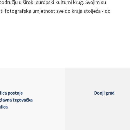
području u široki europski kulturni krug. Svojim su
ati fotografska umjetnost sve do kraja stoljeća - do
Ilica postaje
Donji grad
glavna trgovačka
ulica