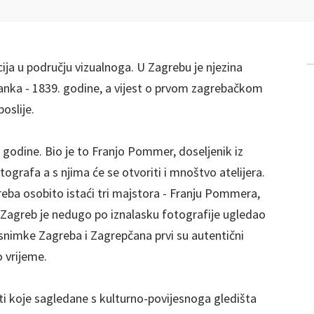
ija u području vizualnoga. U Zagrebu je njezina
anka - 1839. godine, a vijest o prvom zagrebačkom
oslije.
godine. Bio je to Franjo Pommer, doseljenik iz
tografa a s njima će se otvoriti i mnoštvo atelijera.
reba osobito istaći tri majstora - Franju Pommera,
ma Zagreb je nedugo po iznalasku fotografije ugledao
e snimke Zagreba i Zagrepčana prvi su autentični
 vrijeme.
ti koje sagledane s kulturno-povijesnoga gledišta