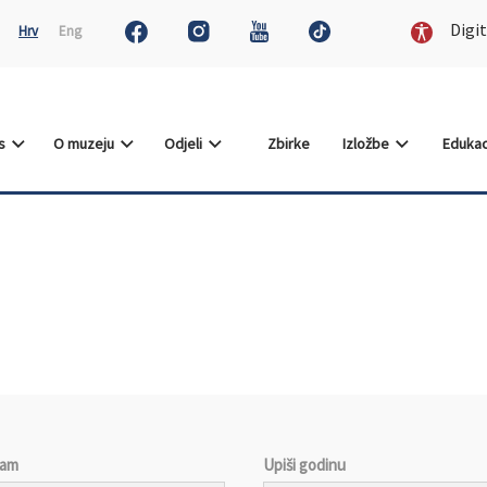
Digit
Hrv
Eng
as
O muzeju
Odjeli
Zbirke
Izložbe
Edukac
jam
Upiši godinu