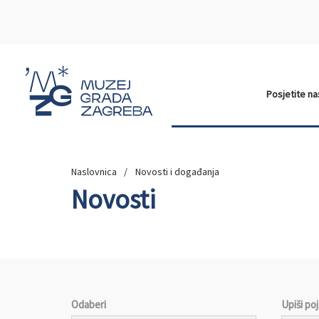
Posjetite n
Naslovnica
Novosti i događanja
Novosti
Odaberi
Upiši po