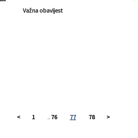
Važna obavijest
<
1
76
77
78
>
...