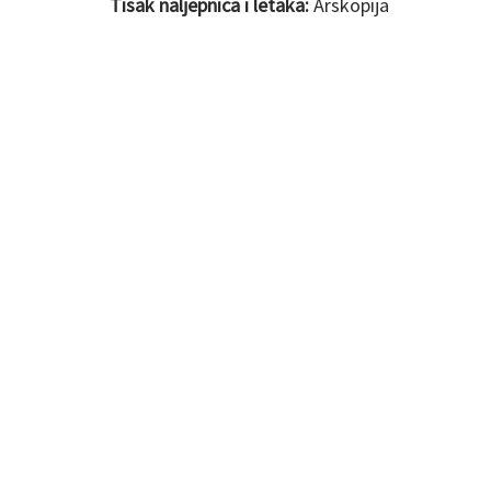
Tisak naljepnica i letaka:
Arskopija