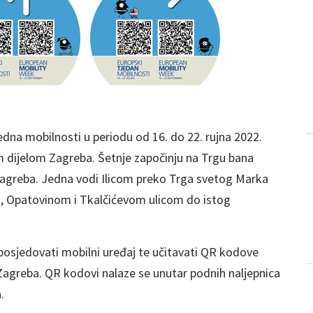
dna mobilnosti u periodu od 16. do 22. rujna 2022.
m dijelom Zagreba. Šetnje započinju na Trgu bana
 Zagreba. Jedna vodi Ilicom preko Trga svetog Marka
, Opatovinom i Tkalčićevom ulicom do istog
posjedovati mobilni uređaj te učitavati QR kodove
g Zagreba. QR kodovi nalaze se unutar podnih naljepnica
.