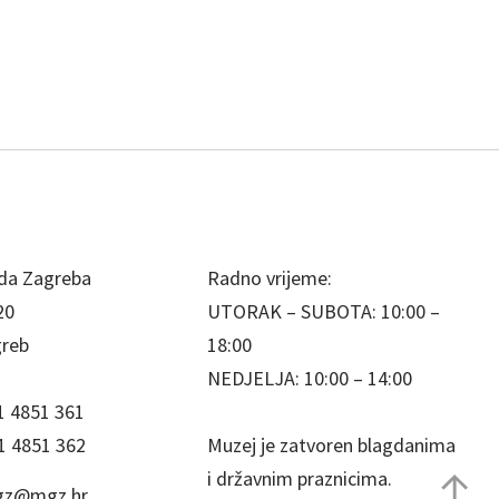
da Zagreba
Radno vrijeme:
20
UTORAK – SUBOTA: 10:00 –
greb
18:00
NEDJELJA: 10:00 – 14:00
1 4851 361
1 4851 362
Muzej je zatvoren blagdanima
i državnim praznicima.
z@mgz.hr