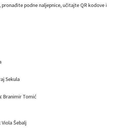
 pronađite podne naljepnice, učitajte QR kodove i
a
raj Sekula
:
Branimir Tomić
:
Viola Šebalj