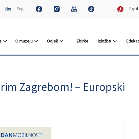
Digit
Hrv
Eng
as
O muzeju
Odjeli
Zbirke
Izložbe
Edukac
arim Zagrebom! – Europski