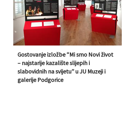
Gostovanje izložbe “Mi smo Novi život
– najstarije kazalište slijepih i
slabovidnih na svijetu” u JU Muzeji i
galerije Podgorice